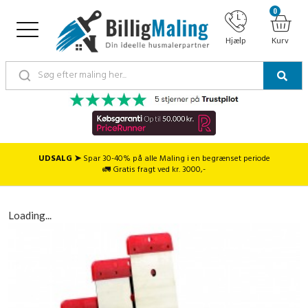
0
Hjælp
Kurv
UDSALG ➤
Spar 30-40% på alle Maling i en begrænset periode
🚛 Gratis fragt ved kr. 3000,-
Loading...