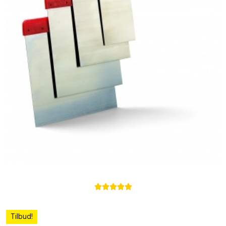





Tilbud!