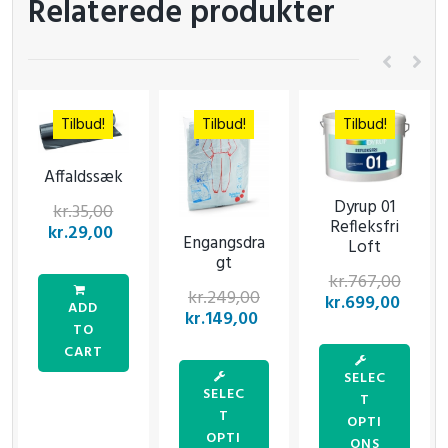
Relaterede produkter
Tilbud!
Tilbud!
Tilbud!
Affaldssæk
Dyrup 01
kr.
35,00
Refleksfri
kr.
29,00
Engangsdra
Loft
gt
kr.
767,00
kr.
249,00
kr.
699,00
ADD
kr.
149,00
TO
CART
SELEC
SELEC
T
T
OPTI
OPTI
ONS