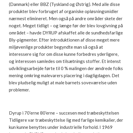
(Danmark) eller BBZ (Tyskland og Østrig). Med alle disse
produkter blev forbruget af organiske opløsningsmidler
nærmest elimineret. Men også på andre områder skete der
noget. Meget tidligt – og længe før der blev lovgivning på
området – havde DYRUP afskaffet alle de sundhedsfarlige
Bly-pigmenter. Efter introduktionen af disse meget mere
miljøvenlige produkter begyndte man så også at
interessere sig for om disse kunne forbedres yderligere,
og interessen samledes om tilsætnings stoffer. Et intenst
udviklingsarbejde førte til 0 % malingen der ændrede folks
mening omkring malevarers placering i dagligdagen. Det
blev pludselig muligt at male barnets soveværelse uden
problemer.
Dyrup i 70’erne 80’erne – succesen med træbeskyttelsen
Tidligere var træbeskyttelse lig med farlige kemikalier, der
kun kunne benyttes under industrielle forhold. I 1969