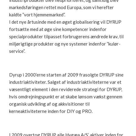
markedsføringen rettet mod Europa, som vi herefter
kaldte ”vort hjemmemarked”.
I det nye årtusinde med en øget globalisering vil DYRUP
fortsætte med at øge sine kompetencer indenfor
specialprodukter tilpasset forbrugerens ændrede krav, til
miljørigtige produkter og nye systemer indenfor ”kulør-
service”.
Dyrup i 2000’erne starten af 2009 frasolgte DYRUP sine
industriaktiviteter. Salget af industriaktiviteterne var et
væsentligt element i den reviderede strategi for DYRUP,
hvis omdrejningspunkt er at skabe lønsom vækst gennem
organisk udvikling af og akkvisitioner til
kerneaktiviteterne inden for DIY og PRO.
I 2009 overtog DYRUP alle Hygæa A/S’ aktiver inden for