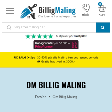
0
Hjælp
Kurv
UDSALG ➤
Spar 30-40% på alle Maling i en begrænset periode
🚛 Gratis fragt ved kr. 3000,-
OM BILLIG MALING
Forside
Om Billig Maling