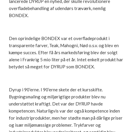
lancerede DYRUP en nyhed, der skulle revolutionere
overfladebehandling af udendørs træværk, nemlig
BONDEX.
Den oprindelige BONDEX var et overfladeprodukt i
transparente farver, Teak, Mahogni, Nød o.s.v. og blev en
kæmpe succes. Efter få års markedsføring blev der solgt
alene i Frankrig 5 mio liter på et år. Intet enkelt produkt har
betydet så meget for DYRUP som BONDEX.
Dyrup i 90’erne. I 90’erne skete der et kursskifte.
Bygningsmaling og miljørigtige produkter blev nu
understøttet kraftigt. Det var der DYRUP havde
kompetencen. Naturligvis var der også kompetence inden
for industriprodukter, men her stødte man på dårlige priser
og især miljømæssige problemer. Trykfarver og
industriprodukter blev nedprioriteret, og samtidig blev