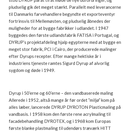
pludselig gik det meget stærkt. Parallelt med leverancerne
til Danmarks farvehandlere begyndte et exporteventyr
fortrinsvis til Mellemøsten, og pludselig åbnedes der
muligheder for at bygge fabrikker i udlandet. I 1947
byggedes den første udlandsfabrik FATISA i Portugal, og
DYRUP’s projektafdeling hjalp egypterne med at bygge en
meget stor fabrik, PCI i Cairo, der producerede malinger
efter Dyrups recepter. Efter mange hektiske år i
industriens tjeneste ramtes Sigurd Dyrup af alvorlig
sygdom og døde i 1949.
Dyrup i 50’erne og 60’erne – den vandbaserede maling
Allerede i 1952, altså mange år før ordet ”miljø” kom på
alles læber, lancerede DYRUP DYROTON Plasticmaling på
vandbasis. I 1958 kom den første rene acrylmaling til
facadebehandling DYROTEX, og i 1968 kom Europas
første blanke plastmaling til udendørs træværk HITT