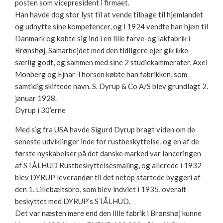
posten som vicepresident i firmaet.
Han havde dog stor lyst til at vende tilbage til hjemlandet
og udnytte sine kompetencer, og i 1924 vendte han hjem til
Danmark og købte sig ind i en lille farve-og lakfabrik i
Brønshøj. Samarbejdet med den tidligere ejer gik ikke
særlig godt, og sammen med sine 2 studiekammerater, Axel
Monberg og Ejnar Thorsen købte han fabrikken, som
samtidig skiftede navn. S. Dyrup & Co A/S blev grundlagt 2.
januar 1928.
Dyrup i 30’erne
Med sig fra USA havde Sigurd Dyrup bragt viden om de
seneste udviklinger inde for rustbeskyttelse, og en af de
første nyskabelser på det danske marked var lanceringen
af STÅLHUD Rustbeskyttelsesmaling, og allerede i 1932
blev DYRUP leverandør til det netop startede byggeri af
den 1. Lillebæltsbro, som blev indviet i 1935, overalt
beskyttet med DYRUP’s STÅLHUD.
Det var næsten mere end den lille fabrik i Brønshøj kunne