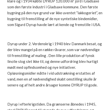
klare og i 1934 købte DYRUP 120.000 m² jord i Gladsaxe
som den første industri i Gladsaxe kommune. Den første
bygning på den nye grund var ikke uventet ”lakkogeriet”, en
bygning til fremstilling af de nye syntetiske bindemidler,
som Sigurd Dyrup havde lært at kende og fremstille i USA.
Dyrup under 2. Verdenskrig i 1940 blev Danmark besat, og
der blev mangel på en række råvarer, som var nødvendige
til fremstilling af maling . Den lille produktion af fynsk
linolie slog slet ikke til, og denne udfordring blev hurtigt
mødt med opfindsomhed og nye initiativer.
Opløsningsmidler måtte i vid udstrækning erstattes af
vand, men en af nødvendighed skabt omstilling skulle år
senere og af helt andre årsager komme DYRUP til gode.
Dyrup i efterkrigstiden. Da grænserne åbnedes i 1945,
stod DYRUP parat til at møde de nye udfordringer, og