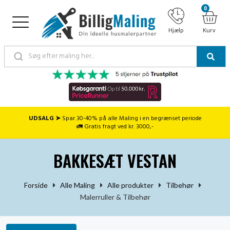
0
Hjælp
Kurv
UDSALG ➤
Spar 30-40% på alle Maling i en begrænset periode
🚛 Gratis fragt ved kr. 3000,-
BAKKESÆT VESTAN
Forside
Alle Maling
Alle produkter
Tilbehør
Malerruller & Tilbehør