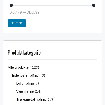
DKK
449
—
DKK
1799
FILTER
Produktkategorier
Alle produkter
129
Indendørsmaling
43
Loft maling
7
Væg maling
14
Træ & metal maling
17