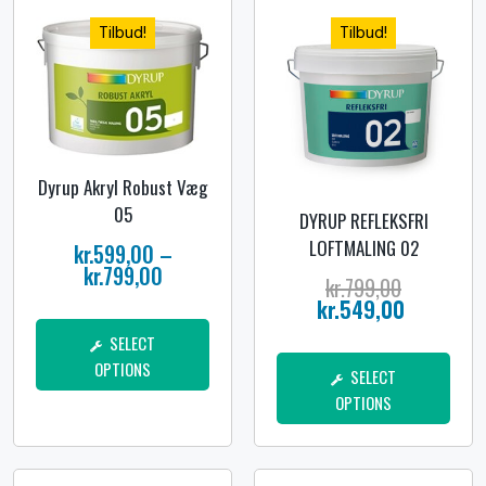
Tilbud!
Tilbud!
Dyrup Akryl Robust Væg
05
DYRUP REFLEKSFRI
LOFTMALING 02
kr.
599,00
–
kr.
799,00
kr.
799,00
kr.
549,00
SELECT
OPTIONS
SELECT
OPTIONS