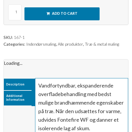
ADD TO CART
SKU:
167-1
Categories:
Indendørsmaling
,
Alle produkter
,
Træ & metal maling
Loading...
Description
Vandfortyndbar, ekspanderende
overfladebehandling med bedst
Additional
Information
mulige brandhæmmende egenskaber
på træ. Når den udsættes for varme,
udvides Fontefire WF og danner et
isolerende lag af skum.