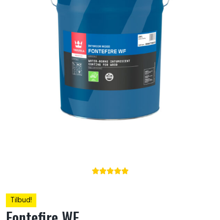





Tilbud!
Fontefire WF