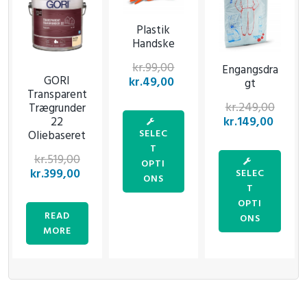
Plastik
Handske
kr.
99,00
Engangsdra
GORI
kr.
49,00
gt
Transparent
kr.
249,00
Trægrunder
kr.
149,00
22
SELEC
Oliebaseret
T
kr.
519,00
OPTI
kr.
399,00
SELEC
ONS
T
OPTI
READ
ONS
MORE