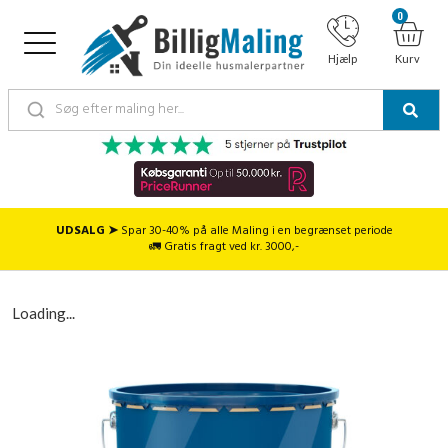
0
Hjælp
Kurv
UDSALG ➤
Spar 30-40% på alle Maling i en begrænset periode
🚛 Gratis fragt ved kr. 3000,-
Loading...